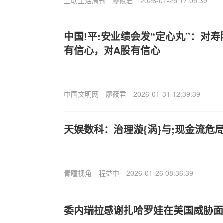
三联生活周刊
廖筱君
2026-01-25 17:05:39
中国!平:安业绩会发“定心丸”：对
有信心，对A股有信心
中国文明网
廖筱君
2026-01-31 12:39:39
天娱数科：治理漩{涡}与;现金流危
青瞳视角
程益中
2026-01-26 08:36:39
委内瑞拉感谢扎哈罗娃在美国威胁面前