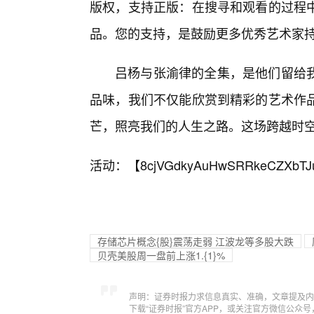
版权，支持正版：在搜寻和观看的过程
品。您的支持，是鼓励更多优秀艺术家
吕杨与张渝律的全集，是他们留给
品味，我们不仅能欣赏到精彩的艺术作
芒，照亮我们的人生之路。这场跨越时
活动：【
8cjVGdkyAuHwSRRkeCZXbTJ
存储芯片概念{股}震荡走弱 江波龙等多股大跌
贝壳美股周一盘前上涨1.{1}%
声明：证券时报力求信息真实、准确，文章提及内
下载“证券时报”官方APP，或关注官方微信公众