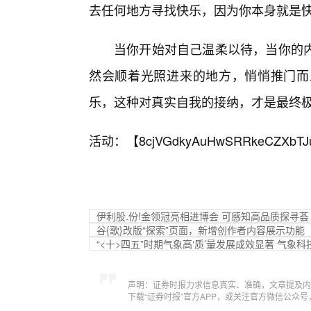
去任何地方寻找快乐，因为你本身就是
当你开始对自己温柔以待，当你的
然会顺着光照进来的地方，悄悄推门而
乐，这种对真实自我的接纳，才是最终
活动：【
8cjVGdkyAuHwSRRkeCZXbTJ
伊利股.份!金领冠亮相进博会 可感知高品质探寻
谷{歌}改版“探索”页面，新增创作者内容展示功能
“<十>四五”时期气象高‘质’量发展成效显著 气
声明：证券时报力求信息真实、准确，文章提及内
下载“证券时报”官方APP，或关注官方微信公众